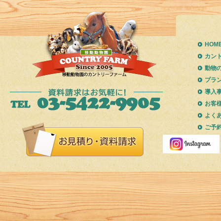
HOM
カン
動物
プラ
導入
お客
よく
ご予